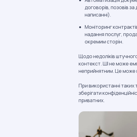
Автоматизація докуме
договорів, позовів з
написанні).
Моніторинг контракті
надання послуг, прода
окремим сторін.
Щодо недоліків штучного
контекст. ШІ не може ем
неприйнятним. Це може п
При використанні таких 
зберігати конфіденційні
приватних.