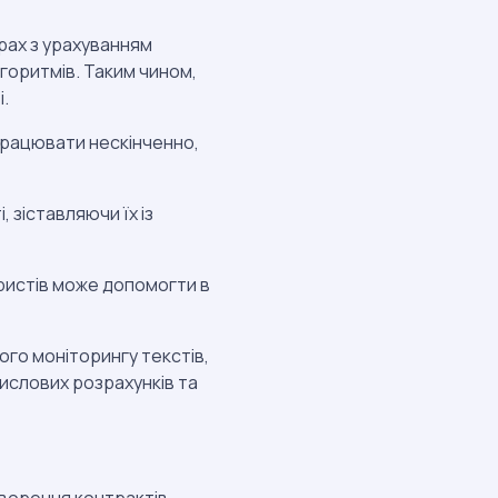
рах з урахуванням
лгоритмів. Таким чином,
.
працювати нескінченно,
, зіставляючи їх із
ристів може допомогти в
ого моніторингу текстів,
числових розрахунків та