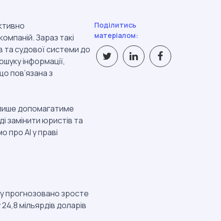
активно
Поділитись
матеріалом:
омпаній. Зараз такі
в та судової системи до
ошуку інформації,
що пов’язана з
 лише допомагатиме
і замінити юристів та
о про AI у праві
ту прогнозовано зросте
 24,8 мільярдів доларів