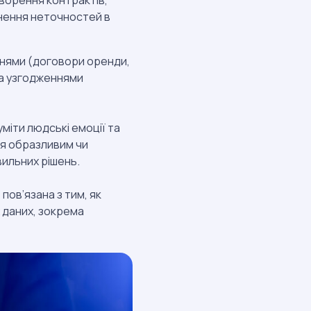
творення контрактів,
кнення неточностей в
ннями (договори оренди,
 та узгодженнями
міти людські емоції та
ся образливим чи
вильних рішень.
пов’язана з тим, як
 даних, зокрема