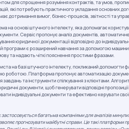
том для спрощення розуміння контрактів, та умов, пропис
цій, які потребують практичного укладання основних дого
ає дотримання вимог, бізнес-процесів, звітності та упра
ма на основі штучного інтелекту, яка допомагає користув
кументи. Сервіс пропонує аналіз документів, автоматичне
ування юридичної документації відповідно до індивідуаль
 програми є розширений навчання за допомогою машини а
ову та надають чіткі пояснення простими фразами.
риста на базі штучного інтелекту, покликаний допомогти 
ою роботою. Платформа пропонує автоматизацію документ
 завдань та інструменти спілкування з клієнтами. Алгори
юридичні документи, щоб генерувати відповідні пропозиці
ати індивідуальні документи та ефективно керувати сво
 застосовується багатьма компаніями для аналізів минули
зволяє прогнозувати майбутні справи. Це такі платформи пр