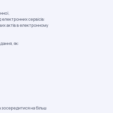
нної,
д електронних сервісів:
вих актів в електронному
дання, як:
а зосередитися на більш