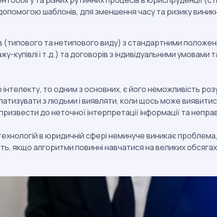
нтообігу та різних рутинних процесів в юриспруденції (с
а допомогою шаблонів, для зменшення часу та ризику вини
в (типового та нетипового виду) з стандартними положе
жу-купівлі і т.д.) та договорів з індивідуальними умовами
 інтелекту, то одним з основних, є його неможливість розу
патизувати з людьми і виявляти, коли щось може виявити
ризвести до неточної інтерпретації інформації та непра
технологій в юридичній сфері неминуче виникає проблема, 
сть, якщо алгоритми повинні навчатися на великих обсягах