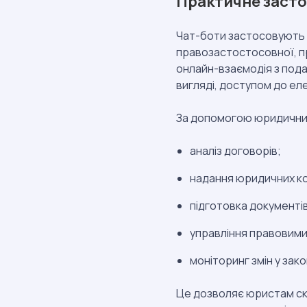
Практичне заст
Чат-боти застосовують у
правозастостосовної, пр
онлайн-взаємодія з пода
вигляді, доступом до ел
За допомогою юридичних 
аналіз договорів;
надання юридичних ко
підготовка документів
управління правовими
моніторинг змін у зак
Це дозволяє юристам ск