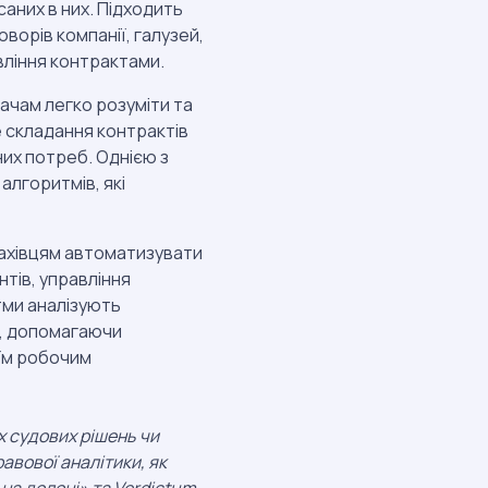
аних в них. Підходить
ворів компанії, галузей,
вління контрактами.
ачам легко розуміти та
 складання контрактів
них потреб. Однією з
лгоритмів, які
фахівцям автоматизувати
ів, управління
тми аналізують
ї, допомагаючи
їм робочим
х судових рішень чи
авової аналітики, як