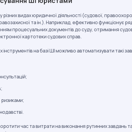
осування ШІ юристами
 різних видах юридичної діяльності (судової, правоохоро
авозахисної та ін.). Наприклад, ефективно функціонує ря
нням процесуальних документів до суду, отримання судо
ектронної картотеки судових справ.
інструментів на базі ШІ можливо автоматизувати такі зав
нсультацій;
;
 ризиками;
онодавстві.
оротити час та витрати на виконання рутинних завдань т