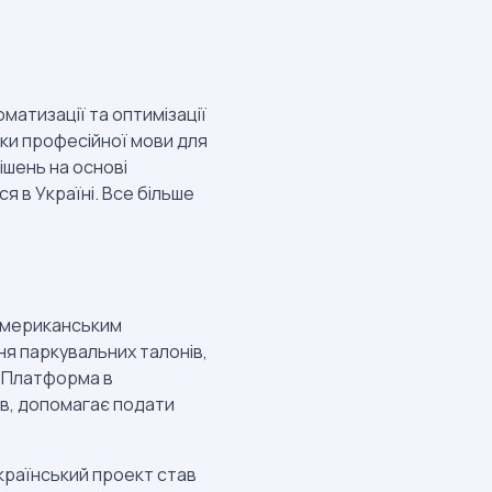
матизації та оптимізації
ки професійної мови для
ішень на основі
я в Україні. Все більше
-американським
я паркувальних талонів,
. Платформа в
ів, допомагає подати
країнський проект став