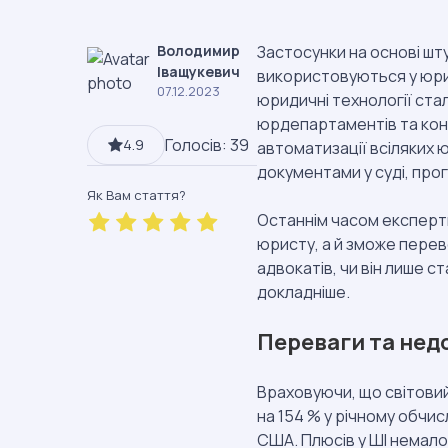
Володимир
Застосунки на основі шту
Іващукевич
використовуються у юрис
07.12.2023
юридичні технології ста
юрдепартаментів та конс
4.9
Голосів: 39
автоматизації всіляких 
документами у суді, про
Як Вам стаття?
Останнім часом експерт
юристу, а й зможе перев
адвокатів, чи він лише с
докладніше.
Переваги та нед
Враховуючи, що світови
на 154 % у річному обчис
США. Плюсів у ШІ немало