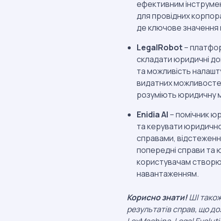
ефективним інструмен
для провідних корпора
де ключове значення м
LegalRobot
– платфор
складати юридичні до
та можливість налашт
видатних можливостей
розуміють юридичну м
Enidia AI
– помічник ю
та керувати юридичн
справами, відстеження
попередні справи та 
користувачам створюв
навантаженням.
Корисно знати!
ШІ також
результатів справ, що до