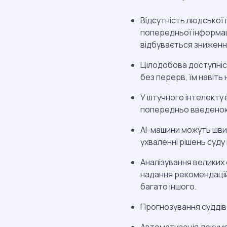
Відсутність людської
попередньої інформаці
відбувається зниження
Цілодобова доступніс
без перерв, їм навіть
У штучного інтелекту в
попередньо введеною і
AI-машини можуть шви
ухваленні рішень суду
Аналізування великих 
надання рекомендацій,
багато іншого.
Прогнозування суддів