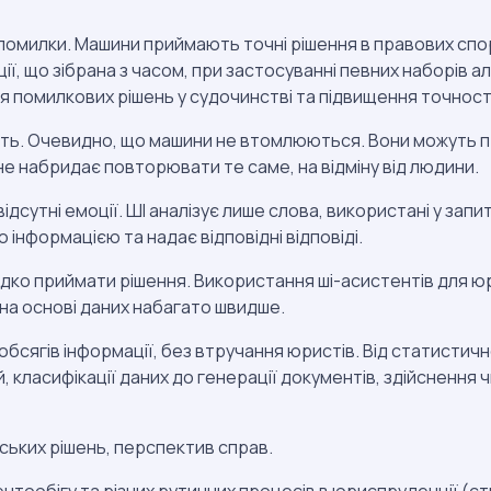
 помилки. Машини приймають точні рішення в правових спо
ї, що зібрана з часом, при застосуванні певних наборів а
 помилкових рішень у судочинстві та підвищення точності
ть. Очевидно, що машини не втомлюються. Вони можуть 
 не набридає повторювати те саме, на відміну від людини.
ідсутні емоції. ШІ аналізує лише слова, використані у запиті
нформацією та надає відповідні відповіді.
дко приймати рішення. Використання ші-асистентів для ю
 на основі даних набагато швидше.
обсягів інформації, без втручання юристів. Від статистичн
 класифікації даних до генерації документів, здійснення 
ських рішень, перспектив справ.