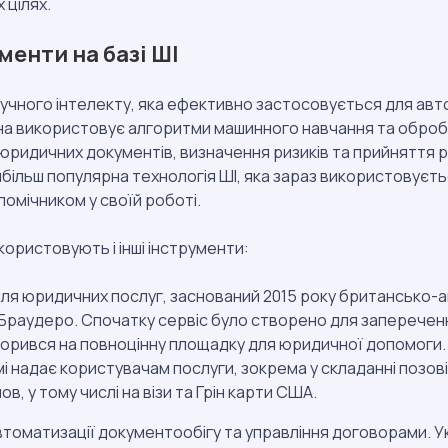
 цілях.
енти на базі ШІ
учного інтелекту, яка ефективно застосовується для авто
на використовує алгоритми машинного навчання та оброб
 юридичних документів, визначення ризиків та прийняття р
більш популярна технологія ШІ, яка зараз використовуєтьс
помічником у своїй роботі.
користовують і інші інструменти:
для юридичних послуг, заснований 2015 року британсько
раудеро. Спочатку сервіс було створено для запереченн
ворився на повноцінну площадку для юридичної допомоги
 надає користувачам послуги, зокрема у складанні позов
ов, у тому числі на візи та Грін карти США.
томатизації документообігу та управління договорами. У