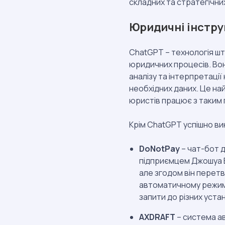
складних та стратегічних
Юридичні інструм
ChatGPT – технологія шт
юридичних процесів. Во
аналізу та інтерпретації
необхідних даних. Це най
юристів працює з таким 
Крім ChatGPT успішно ви
DoNotPay
– чат-бот 
підприємцем Джошуа Б
але згодом він перет
автоматичному режимі
запити до різних устан
AXDRAFT
– система ав