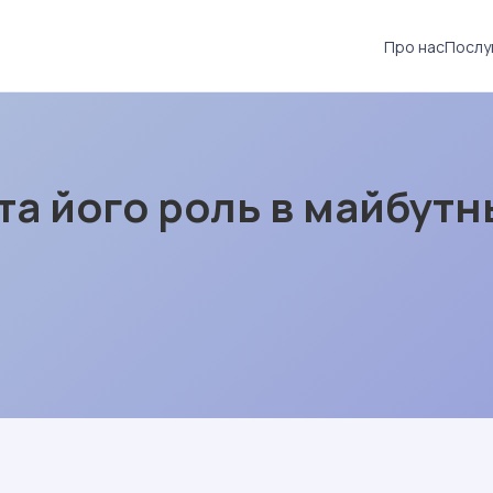
Про нас
Послу
та його роль в майбут