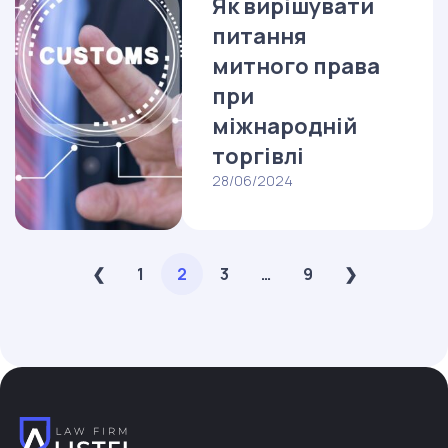
Як вирішувати
питання
митного права
при
міжнародній
торгівлі
28/06/2024
Пагінація
❮
1
2
3
…
9
❯
записів